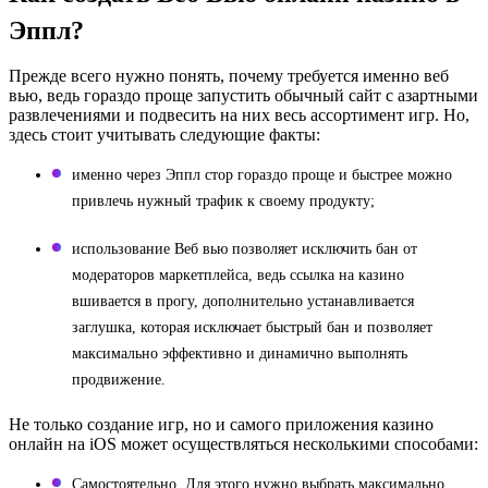
Эппл?
Прежде всего нужно понять, почему требуется именно веб
вью, ведь гораздо проще запустить обычный сайт с азартными
развлечениями и подвесить на них весь ассортимент игр. Но,
здесь стоит учитывать следующие факты:
именно через Эппл стор гораздо проще и быстрее можно
привлечь нужный трафик к своему продукту;
использование Веб вью позволяет исключить бан от
модераторов маркетплейса, ведь ссылка на казино
вшивается в прогу, дополнительно устанавливается
заглушка, которая исключает быстрый бан и позволяет
максимально эффективно и динамично выполнять
продвижение.
Не только создание игр, но и самого приложения казино
онлайн на iOS может осуществляться несколькими способами:
Самостоятельно. Для этого нужно выбрать максимально