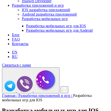
Huawei Developer
Разработки приложений и игр
IOS разработка приложений
Android разработка приложений
Разработка мобильных игр
Разработка мобильных игр для IOS
Разработка мобильных игр для Android
Блог
FAQ
Контакты
EN
RU
Связаться с нами
Главная /
Разработки приложений и игр /
Разработка
мобильных игр для IOS
Разработка мобильных игр для IOS