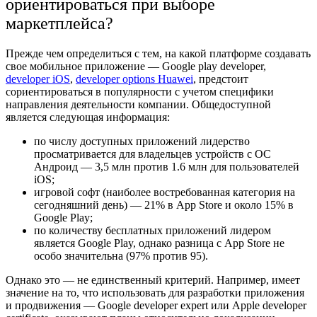
ориентироваться при выборе
маркетплейса?
Прежде чем определиться с тем, на какой платформе создавать
свое мобильное приложение —
Google play developer,
developer iOS
,
developer options Huawei
,
предстоит
сориентироваться в популярности с учетом специфики
направления деятельности компании. Общедоступной
является следующая информация:
по числу доступных приложений лидерство
просматривается для владельцев устройств с ОС
Андроид — 3,5 млн против 1.6 млн для пользователей
iOS;
игровой софт (наиболее востребованная категория на
сегодняшний день) — 21% в App Store и около 15% в
Google Play;
по количеству бесплатных приложений лидером
является Google Play, однако разница с App Store не
особо значительна (97% против 95).
Однако это — не единственный критерий. Например, имеет
значение на то, что использовать для разработки приложения
и продвижения —
Google developer expert
или
Apple developer