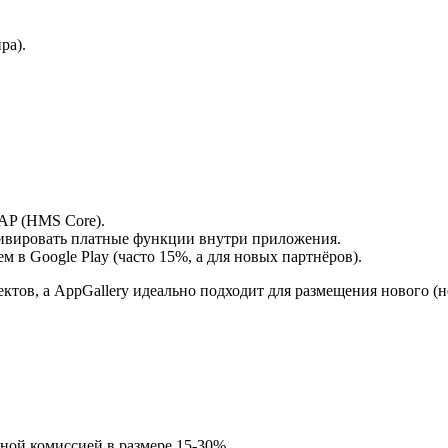
ра).
IAP (HMS Core).
тивировать платные функции внутри приложения.
 в Google Play (часто 15%, а для новых партнёров).
ектов, а AppGallery идеально подходит для размещения нового (
ой комиссией в размере 15-30%.