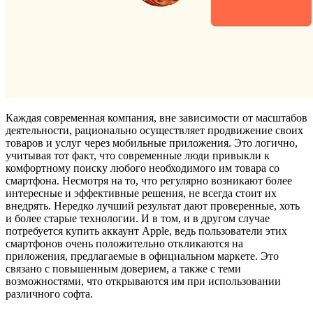
Каждая современная компания, вне зависимости от масштабов
деятельности, рационально осуществляет продвижение своих
товаров и услуг через мобильные приложения. Это логично,
учитывая тот факт, что современные люди привыкли к
комфортному поиску любого необходимого им товара со
смартфона. Несмотря на то, что регулярно возникают более
интересные и эффективные решения, не всегда стоит их
внедрять. Нередко лучший результат дают проверенные, хоть
и более старые технологии. И в том, и в другом случае
потребуется купить аккаунт Apple, ведь пользователи этих
смартфонов очень положительно откликаются на
приложения, предлагаемые в официальном маркете. Это
связано с повышенным доверием, а также с теми
возможностями, что открываются им при использовании
различного софта.