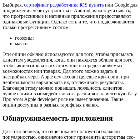
Выбирая,
сертификат разработчика iOS купить
или Google для
продвижения через устройства с Android, важно учитывать,
что прогрессивные и нативные приложения предоставляют
одинаковые функции. Однако есть и те, что поддерживаются
только прогрессивным софтом:
геозоны;
маяки.
Эти опции обычно используются для того, чтобы присылать
клиентам уведомления, когда они находятся вблизи для того,
чтобы акцентировать их внимание на предоставляемых
возможностях или товарах. Для этого можно задать в
настройках через Apple dev account целевые критерии, при
необходимости варьировать их, отслеживать результаты.
Благодаря этому можно повышать лояльность клиентов,
лучше с ними взаимодействовать, расширять клиентскую базу.
При этом Apple developer price не имеет значения. Такие
опции доступны в разных тарифных планах.
Обнаруживаемость приложения
Для того бизнеса, что еще пока не пользуется большой
популярностью, однозначно стоит применить алгоритмы сео-