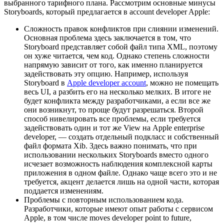
выбранного тарифного плана. Рассмотрим основные минусы
Storyboards, который предлагается в
account developer Apple
:
Сложность правок конфликтов при слиянии изменений.
Основная проблема здесь заключается в том, что
Storyboard представляет собой файл типа XML, поэтому
он хуже читается, чем код. Однако степень сложности
напрямую зависит от того, как именно планируется
задействовать эту опцию. Например, используя
Storyboard в
Apple developer account
, можно не помещать
весь UI, а разбить его на несколько мелких. В итоге не
будет конфликта между разработчиками, а если все же
они возникнут, то проще будут разрешаться. Второй
способ нивелировать все проблемы, если требуется
задействовать один и тот же View на
Apple enterprise
developer
, — создать отдельный подкласс и собственный
файл формата Xib. Здесь важно понимать, что при
использовании нескольких Storyboards вместо одного
исчезает возможность наблюдения комплексной карты
приложения в одном файле. Однако чаще всего это и не
требуется, акцент делается лишь на одной части, которая
поддается изменениям.
Проблемы с повторным использованием кода.
Разработчики, которые имеют опыт работы с сервисом
Apple, в том числе moves developer point to future,