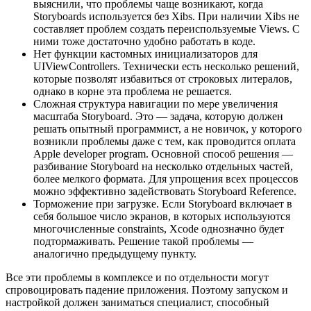
выяснили, что проблемы чаще возникают, когда
Storyboards используется без Xibs. При наличии Xibs не
составляет проблем создать переиспользуемые Views. С
ними тоже достаточно удобно работать в коде.
Нет функции кастомных инициализаторов для
UIViewControllers. Технически есть несколько решений,
которые позволят избавиться от строковых литералов,
однако в корне эта проблема не решается.
Сложная структура навигации по мере увеличения
масштаба Storyboard. Это — задача, которую должен
решать опытный программист, а не новичок, у которого
возникли проблемы даже с тем, как проводится
оплата
Apple developer program
. Основной способ решения —
разбивание Storyboard на несколько отдельных частей,
более мелкого формата. Для упрощения всех процессов
можно эффективно задействовать Storyboard Reference.
Торможение при загрузке. Если Storyboard включает в
себя большое число экранов, в которых используются
многочисленные constraints, Xcode однозначно будет
подтормаживать. Решение такой проблемы —
аналогично предыдущему пункту.
Все эти проблемы в комплексе и по отдельности могут
спровоцировать падение приложения. Поэтому запуском и
настройкой должен заниматься специалист, способный