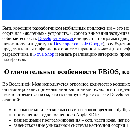
Быть хорошим разработчиком мобильных приложений – это не 
софта для «яблочных» устройств. Особого внимания заслуживае
собираетесь быть
Developer Huawei
или делать программы для 
потом получить доступ к
Developer console Google
), вам будет
представленная информация станет отправной точкой для профе
разработчика в
Nova.Shop
и начать реализацию авторских прое
платформы.
Отличительные особенности FBiOS, ко
Во Вселенной Meta используется огромное количество кодовых 
оптимизировали, применяя инновационные технологии и креат
нужно стремиться всем, кто использует
Apple console Developer
отличий:
огромное количество классов и несколько десятков dylib,
применение видоизмененного Apple SDK;
разные языки программирования – есть части кода, написа
задействование уникальной системы кастомной сборки B