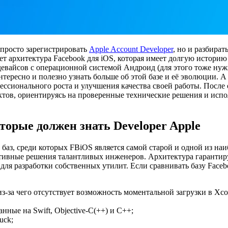
просто зарегистрировать
Apple Account Developer
, но и разбира
т архитектура Facebook для iOS, которая имеет долгую историю 
девайсов с операционной системой Андроид (для этого тоже нуж
 интересно и полезно узнать больше об этой базе и её эволюции
ссионального роста и улучшения качества своей работы. После 
ктов, ориентируясь на проверенные технические решения и ис
торые должен знать
Developer Apple
баз, среди которых FBiOS является самой старой и одной из наи
ивные решения талантливых инженеров. Архитектура гарантируе
для разработки собственных утилит. Если сравнивать базу Faceb
 из-за чего отсутствует возможность моментальной загрузки в Xco
нные на Swift, Objective-C(++) и C++;
uck;