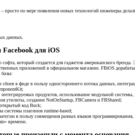
м – просто по мере появления новых технологий инженеры дела
ных данных.
 Facebook для iOS
 софта, который создается для гаджетов американского бренда.
твенных приложений в официальном магазине. FBiOS дорабатыв
 базы:
и сбоев в фиде в пользу одностороннего потока данных, интегра
mponentKit;
тва интегрируемых продуктов, использование модульной системы
вия утилиты, создание NotOnStartup, FBCamera и FBShared;
 открытый код Buck;
а системы плагинов runtime-based;
тратегии в пользу совмещения разных языков программирования,
in» времени.
оторые произошли с момента основания