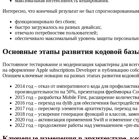
максимальная интенсивность кеширования.
Интересно, что конечный результат не был спрогнозированны
функционировало без сбоев;
быстро загружалось на разных девайсах;
отвечало потребностям пользователей;
обеспечивало максимальный уровень защиты персональ
Основные этапы развития кодовой базы
Постоянное тестирование и модернизация характерны для всего
на оформление
Apple subscriptions Developer
и публикацию собс
Опишем ключевые новации на разных этапах развития кодовой
2014 год – отказ от императивного кода для профилактик
производительности на 50%, презентация фреймворка Co
2015 год – разработка Mobile First, расширение количес
2016 год – переход на dylib для обеспечения быстродейст
2017 год – пересмотр элементов архитектуры, переход на
2018 год – ускорение генерации функций и классов, замен
2020 год – активизация применения Swift и изменение с
2022 год – продолжение работы над уменьшением «pre-ma
Ключевые изменения в архитектуре, к